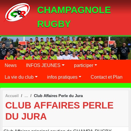
Panneau de gestion des cookies
CHAMPAGNOLE
RUGBY
News
INFOS JEUNES
participer
La vie du club
infos pratiques
Contact et Plan
Accueil
Club Affaires Perle du Jura
CLUB AFFAIRES PERLE
DU JURA