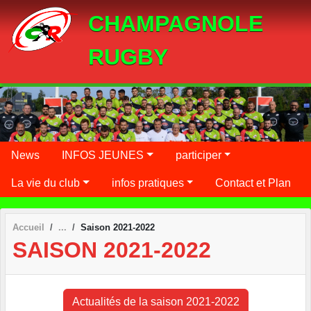
Panneau de gestion des cookies
CHAMPAGNOLE
RUGBY
News
INFOS JEUNES
participer
La vie du club
infos pratiques
Contact et Plan
Accueil
Saison 2021-2022
SAISON 2021-2022
Actualités de la saison 2021-2022